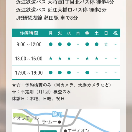
近江鉄道バス 大将軍1丁目北バス停 徒歩4分
近江鉄道バス 近江大橋口バス停 徒歩2分
JR琵琶湖線 瀬田駅 車で8分
診療時間
月
火
水
木
金
土
日
祝
9:00～12:00
●
●
●
－
●
●
☆
－
13:00～16:00
★
★
★
－
★
★
－
－
17:00～19:00
●
●
●
－
●
－
－
－
★☆：予約検査のみ（胃カメラ、大腸カメラなど）
☆：不定期（月1回）検査のみ
休診日：木曜、日曜、祝日