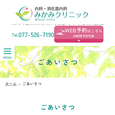
みかみクリニック
〒520-2145 滋賀県大津市大将軍1丁目2番14号（V･drug大将軍店隣接）
WEB予約
はこちら
077-526-7190
24時間予約可能
ごあいさつ
ホーム
ごあいさつ
ごあいさつ