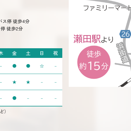
バス停 徒歩4分
停 徒歩2分
木
金
土
日
祝
－
●
●
☆
－
－
★
★
－
－
－
●
－
－
－
ど）