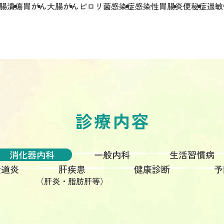
腸潰瘍
胃がん
大腸がん
ピロリ菌感染症
感染性胃腸炎
便秘症
過敏
診療内容
消化器内科
一般内科
生活習慣病
食道炎
肝疾患
健康診断
予
（肝炎・脂肪肝等）