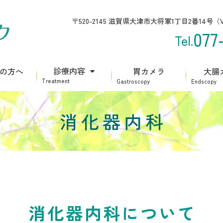
〒520-2145 滋賀県大津市大将軍1丁目2番14号（
077
診療内容
の方へ
胃カメラ
大腸
消化器内科
消化器内科について