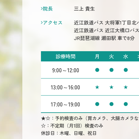
院長
三上 貴生
アクセス
近江鉄道バス 大将軍1丁目北
近江鉄道バス 近江大橋口バス
JR琵琶湖線 瀬田駅 車で8分
診療時間
月
火
水
9:00～12:00
●
●
●
13:00～16:00
★
★
★
17:00～19:00
●
●
●
★☆：予約検査のみ（胃カメラ、大腸カメラな
☆：不定期（月1回）検査のみ
休診日：木曜、日曜、祝日