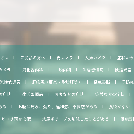
いさつ
ご受診の方へ
胃カメラ
大腸カメラ
症状から
カメラ
消化器内科
一般内科
生活習慣病
便通異常
流性食道炎
肝疾患
（肝炎・脂肪肝等）
健康診断
予防
の症状
生活習慣病
お腹などの症状
疲労などの症状
ある
お腹に痛み、張り、違和感、不快感がある
食欲がない
ピロリ菌が心配
大腸ポリープを切除したことがある
健康診