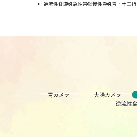
逆流性食道炎
急性胃炎
慢性胃炎
胃・十二指
胃カメラ
大腸カメラ
逆流性