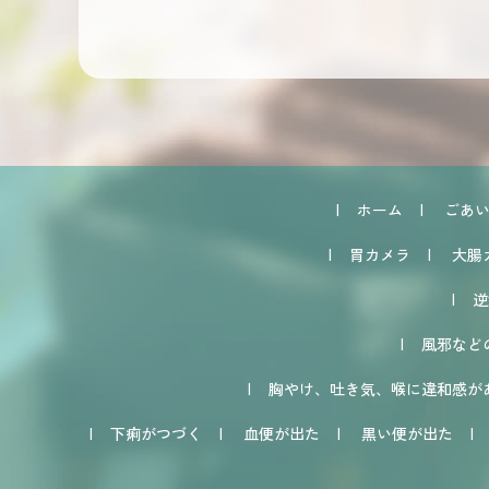
ホーム
ごあ
胃カメラ
大腸
逆
風邪など
胸やけ、吐き気、喉に違和感が
下痢がつづく
血便が出た
黒い便が出た