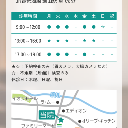
JR琵琶湖線 瀬田駅 車で8分
診療時間
月
火
水
木
金
土
日
祝
9:00～12:00
●
●
●
－
●
●
☆
－
13:00～16:00
★
★
★
－
★
★
－
－
17:00～19:00
●
●
●
－
●
－
－
－
★☆：予約検査のみ（胃カメラ、大腸カメラなど）
☆：不定期（月1回）検査のみ
休診日：木曜、日曜、祝日