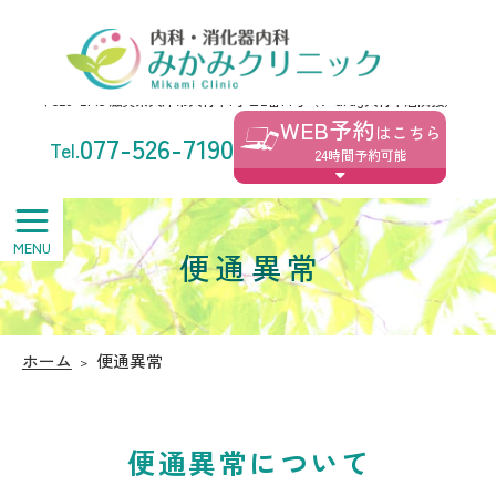
みかみクリニック
〒520-2145 滋賀県大津市大将軍1丁目2番14号（V･drug大将軍店隣接）
WEB予約
はこちら
077-526-7190
24時間予約可能
便通異常
ホーム
便通異常
便通異常について