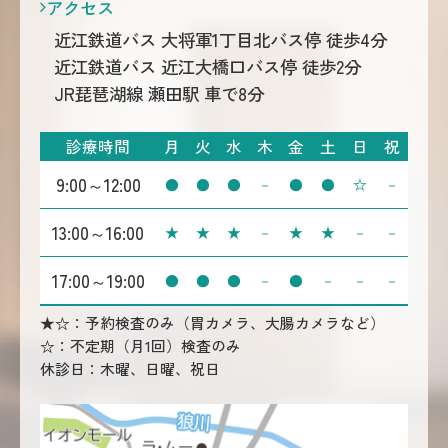
アクセス
近江鉄道バス 大将軍1丁目北バス停 徒歩4分
近江鉄道バス 近江大橋口バス停 徒歩2分
JR琵琶湖線 瀬田駅 車で8分
診療時間
月
火
水
木
金
土
日
祝
9:00～12:00
●
●
●
－
●
●
☆
－
13:00～16:00
★
★
★
－
★
★
－
－
17:00～19:00
●
●
●
－
●
－
－
－
★☆：予約検査のみ（胃カメラ、大腸カメラなど）
☆：不定期（月1回）検査のみ
休診日：木曜、日曜、祝日