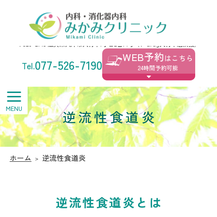
みかみクリニック
〒520-2145 滋賀県大津市大将軍1丁目2番14号（V･drug大将軍店隣接）
WEB予約
はこちら
077-526-7190
24時間予約可能
逆流性食道炎
ホーム
逆流性食道炎
逆流性食道炎とは