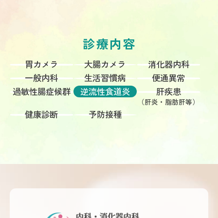
診療内容
胃カメラ
大腸カメラ
消化器内科
一般内科
生活習慣病
便通異常
過敏性腸症候群
逆流性食道炎
肝疾患
（肝炎・脂肪肝等）
健康診断
予防接種